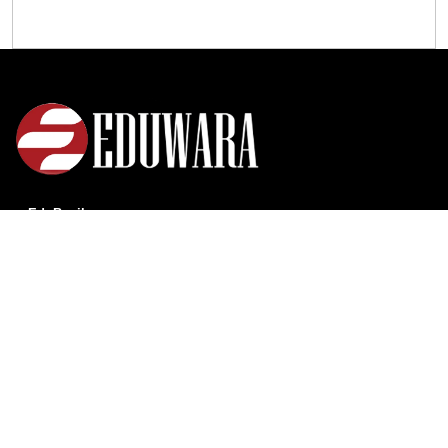
EduBocil
Sekolah Kita
Vokasi
Kampus
Idea
Sains
EduDana
Tentang Kami