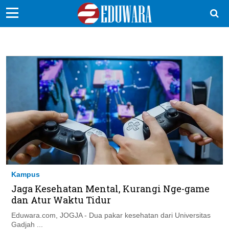
EduBocil
Sekolah Kita
Vokasi
Kampus
Idea
Sains
EduDana
Kampus
Jaga Kesehatan Mental, Kurangi Nge-game
Ikuti Kami di:
dan Atur Waktu Tidur
Eduwara.com, JOGJA - Dua pakar kesehatan dari Universitas
Gadjah ...