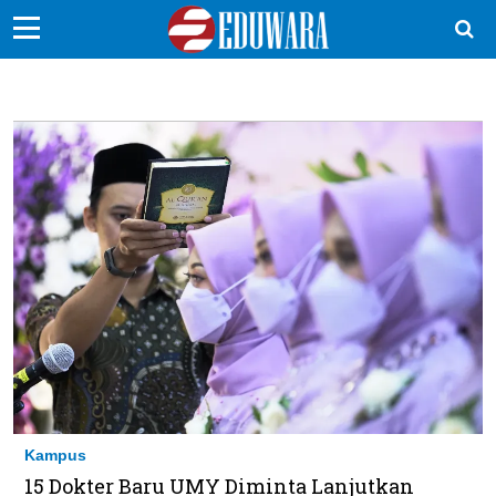
EduBocil
Sekolah Kita
Vokasi
Kampus
Idea
Sains
EduDana
Ikuti Kami di:
Kampus
15 Dokter Baru UMY Diminta Lanjutkan