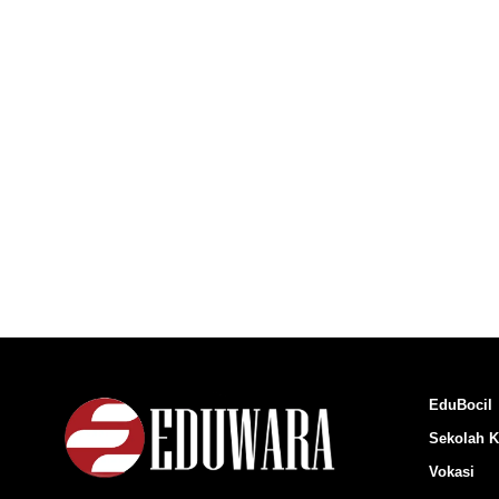
EduBocil
Sekolah K
Vokasi