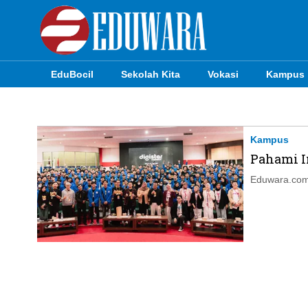
EduBocil
Sekolah Kita
Vokasi
Kampus
EduBocil
Sekolah Kita
Kampus
Pahami I
Vokasi
Eduwara.com,
Kampus
Idea
Sains
EduDana