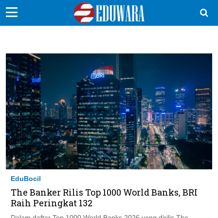
EduBocil
Sekolah Kita
Vokasi
Kampus
Idea
Sains
EduDana
EduBocil
Ikuti Kami di:
The Banker Rilis Top 1000 World Banks, BRI
Raih Peringkat 132
Dalam daftar Top 1000 World Banks 2026 yang dirilis The