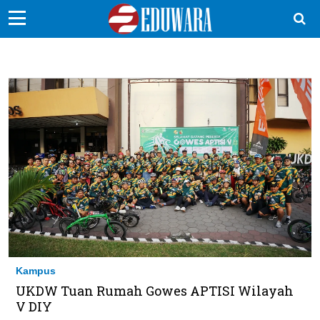
EduBocil
Sekolah Kita
Vokasi
Kampus
Idea
Sains
EduDana
Kampus
Ikuti Kami di:
UKDW Tuan Rumah Gowes APTISI Wilayah
V DIY