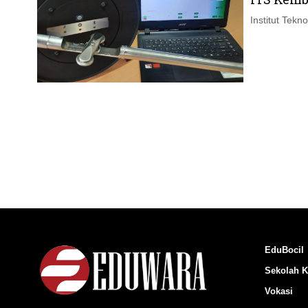
Institut Tek
EduBocil
Sekolah K
Vokasi