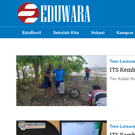
EduBocil
Sekolah Kita
Vokasi
Kampus
EduBocil
Sekolah Kita
Tren Leisur
ITS Kemb
Vokasi
Tim Kuliah K
Kampus
Idea
Sains
EduDana
Tren Leisur
ITS Kemb