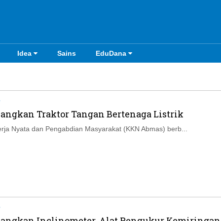
Idea
Sains
EduDana
e
angkan Traktor Tangan Bertenaga Listrik
erja Nyata dan Pengabdian Masyarakat (KKN Abmas) berb...
e
angkan Inclinometer, Alat Pengukur Kemiringan