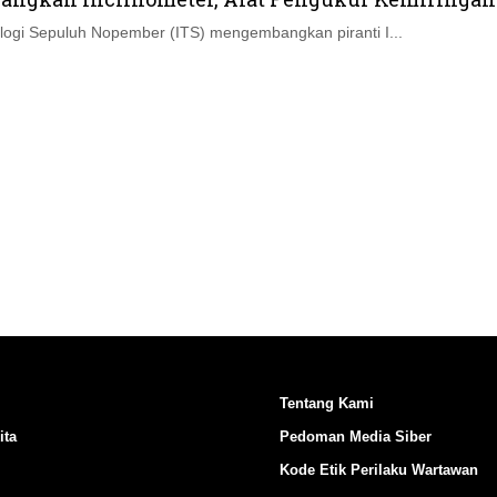
Ikuti Kami di:
nologi Sepuluh Nopember (ITS) mengembangkan piranti I...
Tentang Kami
ita
Pedoman Media Siber
Kode Etik Perilaku Wartawan