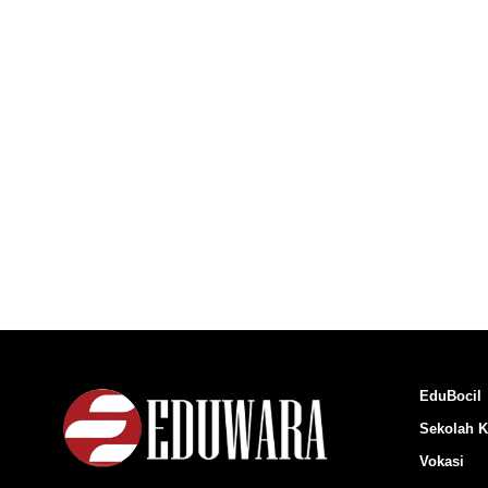
EduBocil
Sekolah K
Vokasi