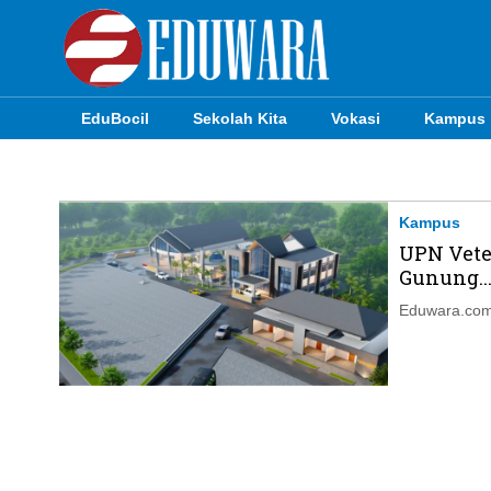
EduBocil
Sekolah Kita
Vokasi
Kampus
EduBocil
Sekolah Kita
Kampus
UPN Vete
Vokasi
Gunung..
Kampus
Eduwara.com,
Idea
Sains
EduDana