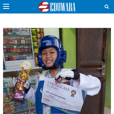
EduBocil
Sekolah Kita
Vokasi
Kampus
Idea
Sains
EduDana
Ikuti Kami di: