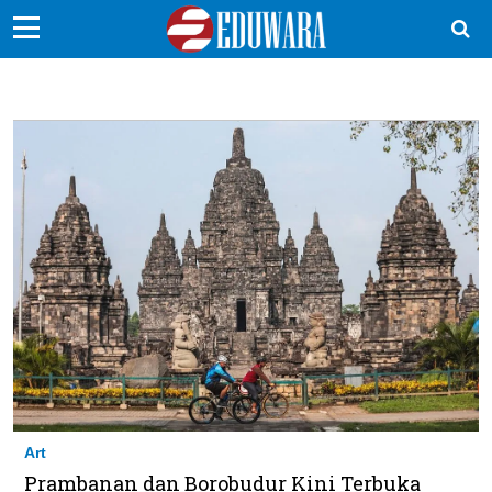
EduBocil
Sekolah Kita
Vokasi
Kampus
Idea
Sains
EduDana
Ikuti Kami di:
Art
Prambanan dan Borobudur Kini Terbuka