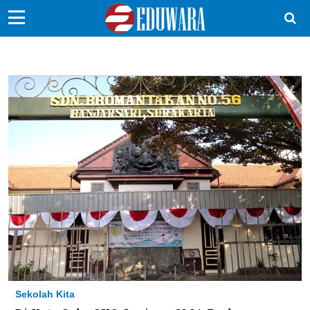
EduBocil
Sekolah Kita
Vokasi
Kampus
Idea
Sains
EduDana
Ikuti Kami di:
Sekolah Kita