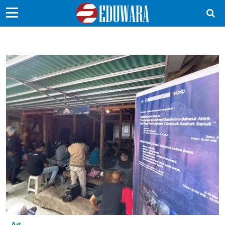
EduBocil
Sekolah Kita
Vokasi
Kampus
Idea
Sains
EduDana
Ikuti Kami di:
Art