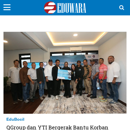
EduBocil
Sekolah Kita
Vokasi
Kampus
Idea
Sains
EduDana
Ikuti Kami di:
EduBocil
QGroup dan YTI Bergerak Bantu Korban