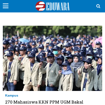
EduBocil
Sekolah Kita
Vokasi
Kampus
Idea
Sains
EduDana
Ikuti Kami di:
Kampus
270 Mahasiswa KKN PPM UGM Bakal