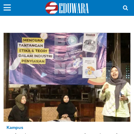
EduBocil
Sekolah Kita
Vokasi
Kampus
Idea
Sains
EduDana
Ikuti Kami di:
Kampus