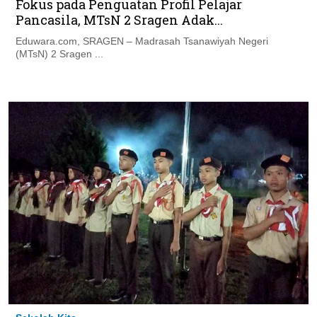
Fokus pada Penguatan Profil Pelajar
Pancasila, MTsN 2 Sragen Adak...
Eduwara.com, SRAGEN – Madrasah Tsanawiyah Negeri
(MTsN) 2 Sragen ...