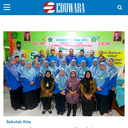
EduBocil
Sekolah Kita
Vokasi
Kampus
Idea
Sains
EduDana
Ikuti Kami di:
Sekolah Kita