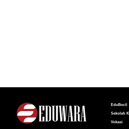
EduBocil
Sekolah K
Vokasi