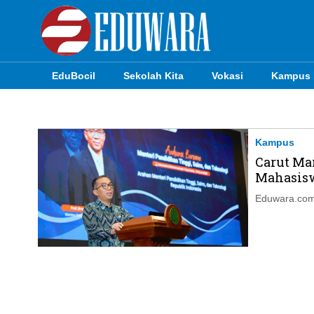
EduBocil
Sekolah Kita
Vokasi
Kampus
EduBocil
Sekolah Kita
Kampus
Carut Ma
Vokasi
Mahasiswa
Kampus
Eduwara.com,
Idea
Sains
EduDana