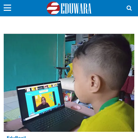
EduBocil
Sekolah Kita
Vokasi
Kampus
Idea
Sains
EduDana
Ikuti Kami di:
EduBocil