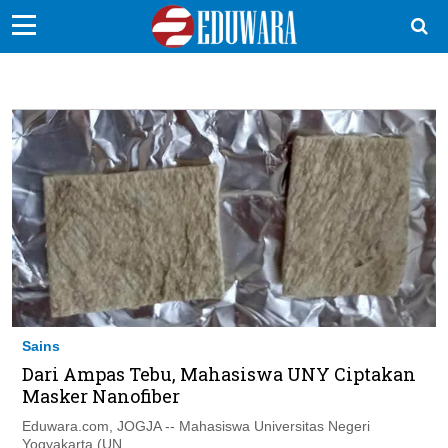
EduBocil
Sekolah Kita
Vokasi
Kampus
Idea
Sains
EduDana
Sains
Dari Ampas Tebu, Mahasiswa UNY Ciptakan
Ikuti Kami di:
Masker Nanofiber
Eduwara.com, JOGJA -- Mahasiswa Universitas Negeri
Yogyakarta (UN...