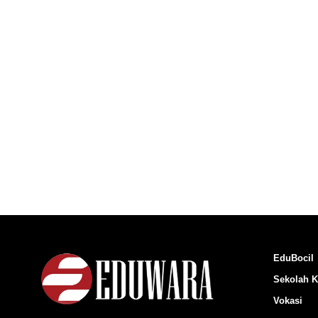
EduBocil
Sekolah K
Vokasi