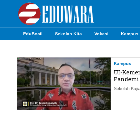
EduBocil
Sekolah Kita
Vokasi
Kampus
EduBocil
Sekolah Kita
Kampus
UI-Kemen
Vokasi
Pandemi
Kampus
Sekolah Kajia
Idea
Sains
EduDana