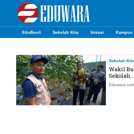
EduBocil
Sekolah Kita
Vokasi
Kampus
EduBocil
Sekolah Kita
Sekolah Kit
Wakil Bu
Vokasi
Sekolah...
Kampus
Eduwara.com,
Idea
Sains
EduDana