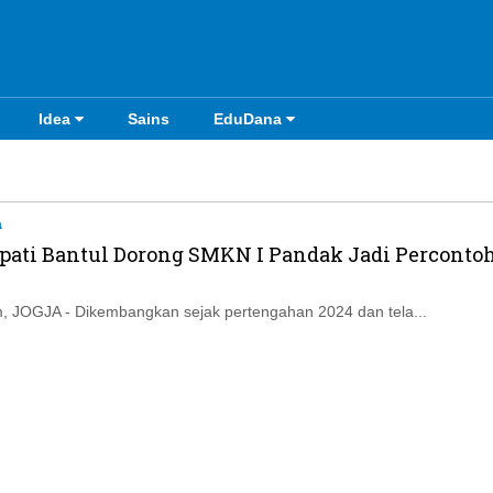
Idea
Sains
EduDana
a
pati Bantul Dorong SMKN I Pandak Jadi Perconto
 JOGJA - Dikembangkan sejak pertengahan 2024 dan tela...