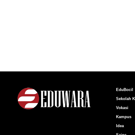
EduBocil
Sekolah K
Vokasi
Kampus
Idea
Sains