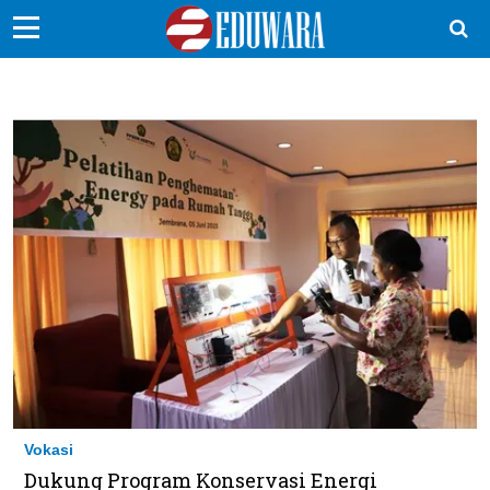
EduBocil
Sekolah Kita
Vokasi
Kampus
Idea
Sains
EduDana
Ikuti Kami di:
Vokasi
Dukung Program Konservasi Energi