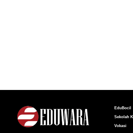
EduBocil
Sekolah K
Vokasi