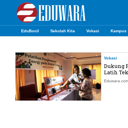
EduBocil
Sekolah Kita
Vokasi
Kampus
EduBocil
Sekolah Kita
Vokasi
Dukung P
Vokasi
Latih Tek.
Kampus
Eduwara.com
Idea
Sains
EduDana