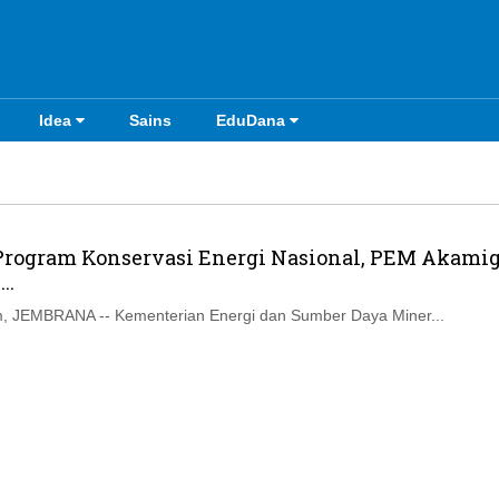
Idea
Sains
EduDana
rogram Konservasi Energi Nasional, PEM Akami
..
, JEMBRANA -- Kementerian Energi dan Sumber Daya Miner...