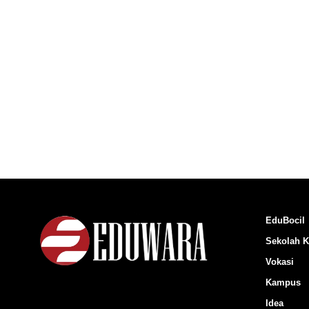
EduBocil
Sekolah K
Vokasi
Kampus
Idea