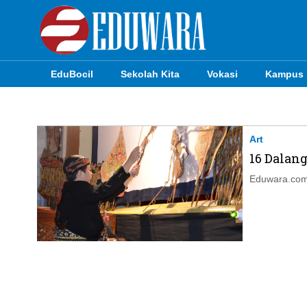
EduBocil
Sekolah Kita
Vokasi
Kampus
EduBocil
Sekolah Kita
Art
16 Dalan
Vokasi
Eduwara.com,
Kampus
Idea
Sains
EduDana