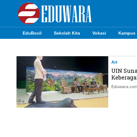
EduBocil
Sekolah Kita
Vokasi
Kampus
EduBocil
Sekolah Kita
Art
UIN Suna
Vokasi
Keberag
Kampus
Eduwara.com,
Idea
Sains
EduDana