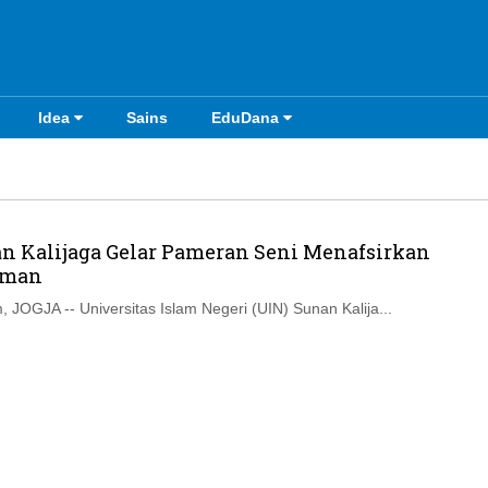
Idea
Sains
EduDana
n Kalijaga Gelar Pameran Seni Menafsirkan
aman
 JOGJA -- Universitas Islam Negeri (UIN) Sunan Kalija...