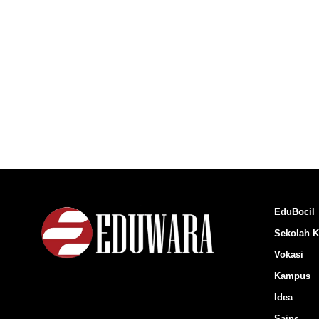
EduBocil
Sekolah K
Vokasi
Kampus
Idea
Sains