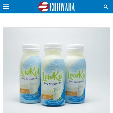
EduBocil
Sekolah Kita
Vokasi
Kampus
Idea
Sains
EduDana
Ikuti Kami di: