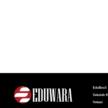
EduBocil
Sekolah K
Vokasi