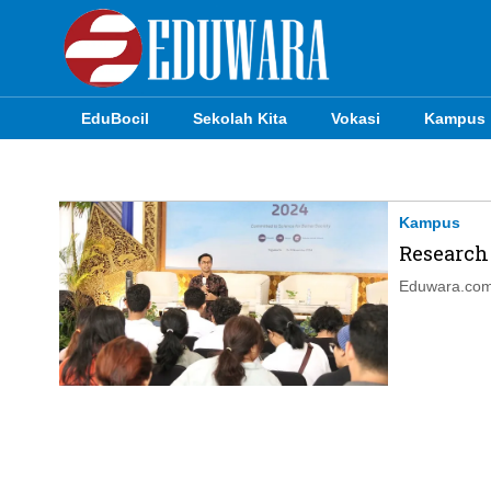
EduBocil
Sekolah Kita
Vokasi
Kampus
EduBocil
Sekolah Kita
Kampus
Research
Vokasi
Eduwara.com,
Kampus
Idea
Sains
EduDana