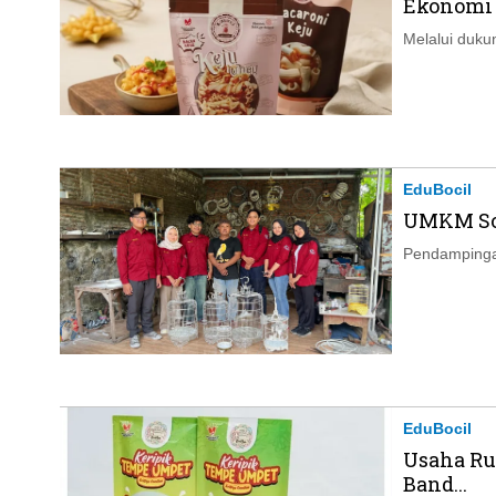
Ekonomi L
Melalui duku
EduBocil
UMKM Sol
Pendampingan
EduBocil
Usaha Ru
Band...