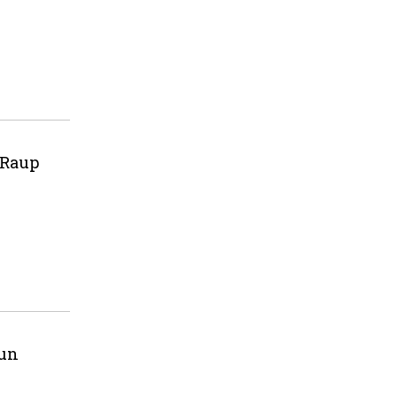
 Raup
un