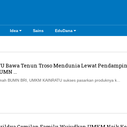
Idea
Sains
EduDana
U Bawa Tenun Troso Mendunia Lewat Pendampi
MN ...
ah BUMN BRI, UMKM KAINRATU sukses pasarkan produknya k...
Erildya Cemilan Family Wujudkan UMKM Naik Ke