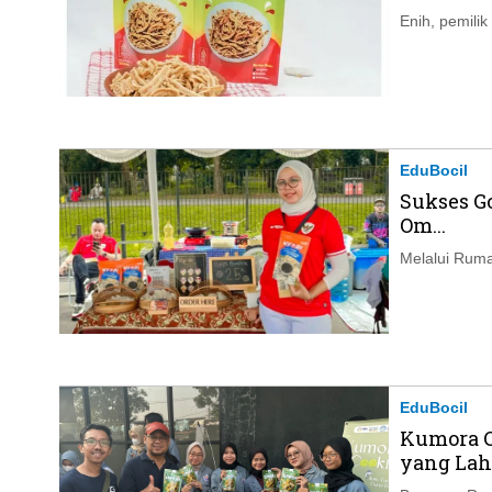
Enih, pemilik
EduBocil
Sukses Go
Om...
Melalui Ruma
EduBocil
Kumora 
yang Lahir