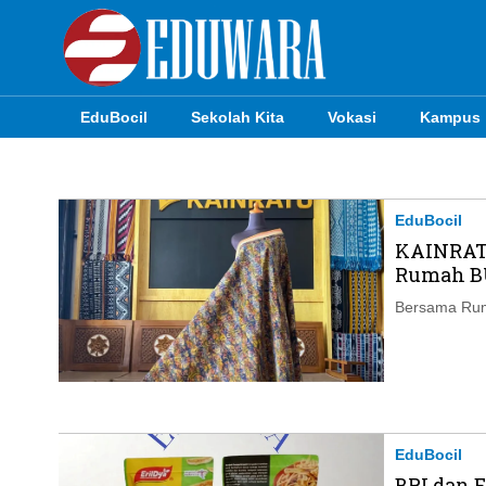
EduBocil
Sekolah Kita
Vokasi
Kampus
EduBocil
Sekolah Kita
EduBocil
KAINRAT
Vokasi
Rumah BU
Kampus
Bersama Rum
Idea
Sains
EduDana
EduBocil
BRI dan 