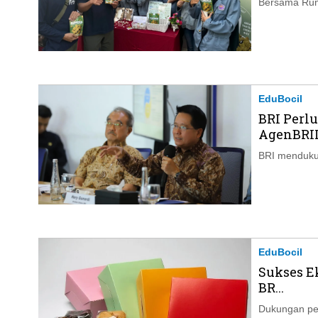
Bersama Rum
EduBocil
BRI Perl
AgenBRILi
BRI mendukun
EduBocil
Sukses E
BR...
Dukungan pen