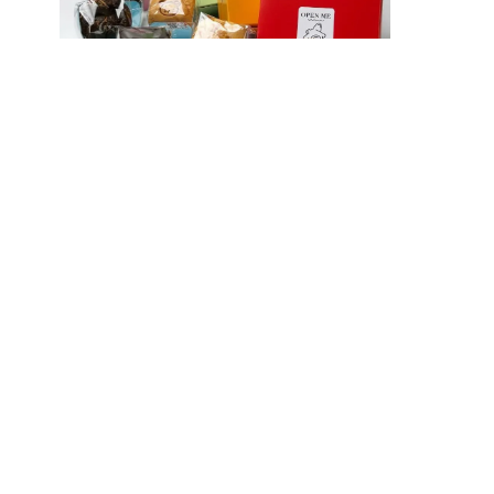
EduBocil
BRI Per
Inspirati
Salah satu 
EduBocil
Sekolah K
Vokasi