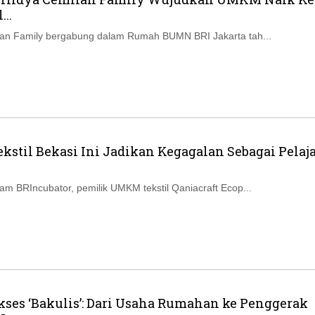
Ikuti Kami di:
...
lan Family bergabung dalam Rumah BUMN BRI Jakarta tah...
stil Bekasi Ini Jadikan Kegagalan Sebagai Pelaj
ram BRIncubator, pemilik UMKM tekstil Qaniacraft Ecop...
kses ‘Bakulis’: Dari Usaha Rumahan ke Penggerak