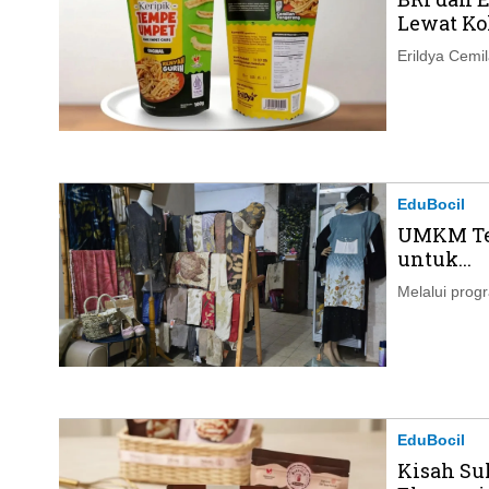
Lewat Kol
Erildya Cemi
EduBocil
UMKM Tek
untuk...
Melalui prog
EduBocil
Kisah Su