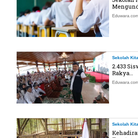
Mengund.
Eduwara.com,
Sekolah Kit
2.433 Si
Rakya...
Eduwara.com
Sekolah Kit
Kehadira