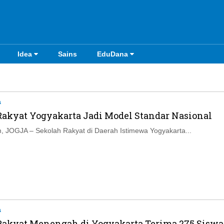
Idea
Sains
EduDana
a
Rakyat Yogyakarta Jadi Model Standar Nasional
 JOGJA – Sekolah Rakyat di Daerah Istimewa Yogyakarta...
a
Rakyat Menengah di Yogyakarta Terima 275 Siswa,