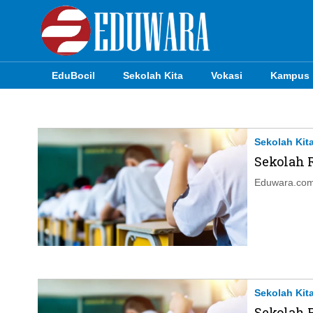
EduBocil
Sekolah Kita
Vokasi
Kampus
EduBocil
Sekolah Kita
Sekolah Kit
Sekolah 
Vokasi
Eduwara.com,
Kampus
Idea
Sains
EduDana
Sekolah Kit
Sekolah 