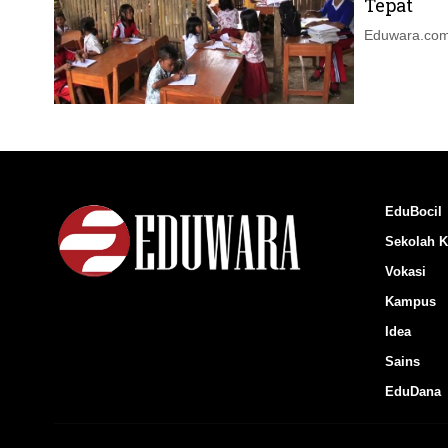
Tepat
Eduwara.com
EduBocil
Sekolah K
Vokasi
Kampus
Idea
Sains
EduDana