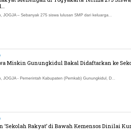
Ikuti Kami di:
..
 JOGJA – Sebanyak 275 siswa lulusan SMP dari keluarga...
a
swa Miskin Gunungkidul Bakal Didaftarkan ke Sek
, JOGJA - Pemerintah Kabupaten (Pemkab) Gunungkidul, D...
a
n ‘Sekolah Rakyat’ di Bawah Kemensos Dinilai Ku