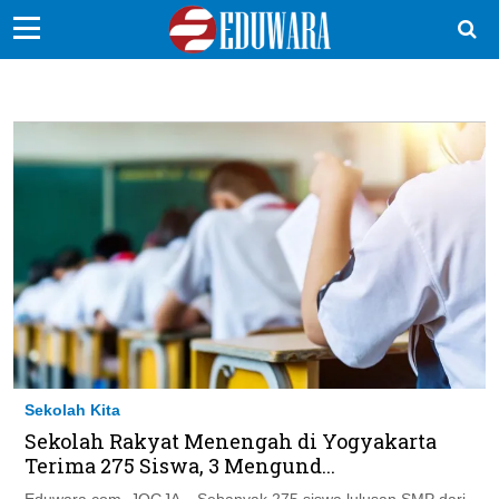
EduBocil
Sekolah Kita
Vokasi
Kampus
Idea
Sains
EduDana
Sekolah Kita
Ikuti Kami di:
Sekolah Rakyat Menengah di Yogyakarta
Terima 275 Siswa, 3 Mengund...
Eduwara.com, JOGJA – Sebanyak 275 siswa lulusan SMP dari