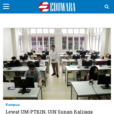
EduBocil
Sekolah Kita
Vokasi
Kampus
Idea
Sains
EduDana
Ikuti Kami di:
Kampus
Lewat UM-PTKIN, UIN Sunan Kalijaga