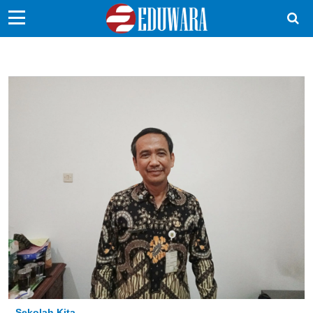
EduBocil
Sekolah Kita
Vokasi
Kampus
Idea
Sains
EduDana
Ikuti Kami di:
Sekolah Kita