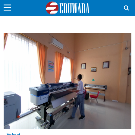
EduBocil
Sekolah Kita
Vokasi
Kampus
Idea
Sains
EduDana
Ikuti Kami di:
Vokasi