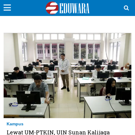
EduBocil
Sekolah Kita
Vokasi
Kampus
Idea
Sains
EduDana
Ikuti Kami di:
Kampus
Lewat UM-PTKIN, UIN Sunan Kalijaga