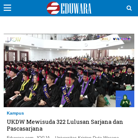
EduBocil
Sekolah Kita
Vokasi
Kampus
Idea
Sains
EduDana
Kampus
Ikuti Kami di:
UKDW Mewisuda 322 Lulusan Sarjana dan
Pascasarjana
Eduwara.com, JOGJA -- Universitas Kristen Duta Wacana