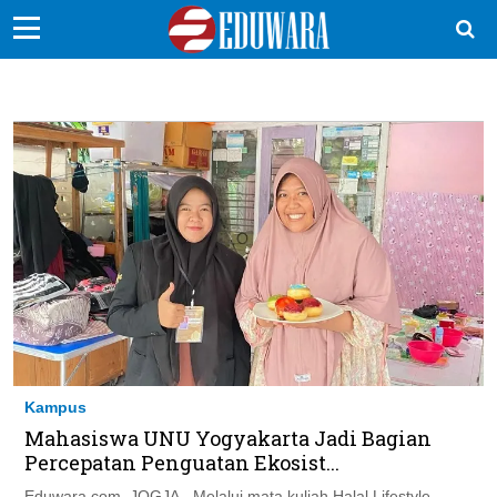
EduBocil
Sekolah Kita
Vokasi
Kampus
Idea
Sains
EduDana
Kampus
Ikuti Kami di:
Mahasiswa UNU Yogyakarta Jadi Bagian
Percepatan Penguatan Ekosist...
Eduwara.com, JOGJA - Melalui mata kuliah Halal Lifestyle,