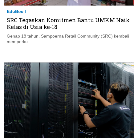
EduBocil
SRC Tegaskan Komitmen Bantu UMKM Naik
Kelas di Usia ke-18
Genap 18 tahun, Sampoerna Retail Community (SRC) kembali
memperku...