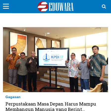
EduBocil
Sekolah Kita
Vokasi
Kampus
Idea
Sains
EduDana
Ikuti Kami di:
Gagasan
Perpustakaan Masa Depan Harus Mampu
Membangun Manusia yang Berint...