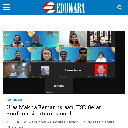
EduBocil
Sekolah Kita
Vokasi
Kampus
Idea
Sains
EduDana
Kampus
Ulas Makna Kemanusiaan, USD Gelar
Ikuti Kami di:
Konferensi Internasional
JOGJA, Eduwara.com - Fakultas Teologi Universitas Sanata
Dharma (...