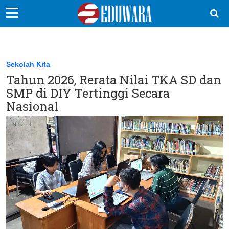
EduBocil
Sekolah Kita
Sekolah Kita
Tahun 2026, Rerata Nilai TKA SD dan
Vokasi
SMP di DIY Tertinggi Secara
Kampus
Nasional
Idea
Sains
EduDana
Ikuti Kami di: