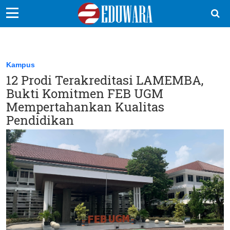
EduBocil
Sekolah Kita
Kampus
12 Prodi Terakreditasi LAMEMBA,
Vokasi
Bukti Komitmen FEB UGM
Kampus
Mempertahankan Kualitas
Pendidikan
Idea
Sains
EduDana
Ikuti Kami di: