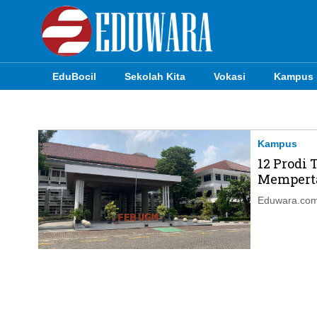
EduBocil
Sekolah Kita
Vokasi
Kampus
EduBocil
Sekolah Kita
Kampus
12 Prodi
Vokasi
Memperta
Kampus
Eduwara.com,
Idea
Sains
EduDana