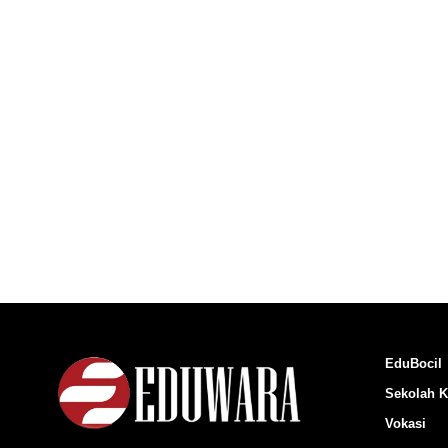
EduBocil
Sekolah K
Vokasi