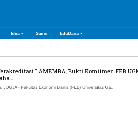
Idea
Sains
EduDana
 Terakreditasi LAMEMBA, Bukti Komitmen FEB UG
ha...
 JOGJA - Fakultas Ekonomi Bisnis (FEB) Universitas Ga...