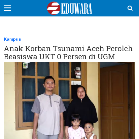
EduBocil
Sekolah Kita
Kampus
Anak Korban Tsunami Aceh Peroleh
Vokasi
Beasiswa UKT 0 Persen di UGM
Kampus
Idea
Sains
EduDana
Ikuti Kami di: