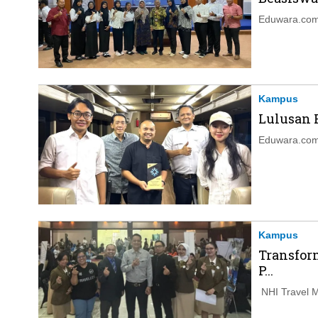
Eduwara.com,
Kampus
Lulusan 
Eduwara.com,
Kampus
Transform
P...
NHI Travel M