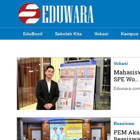
EduBocil
Sekolah Kita
Vokasi
Kampus
EduBocil
Sekolah Kita
Vokasi
Mahasisw
Vokasi
SPE Wo...
Kampus
Eduwara.com,
Idea
Sains
EduDana
Beasiswa
PEM Akam
Beasiswa 