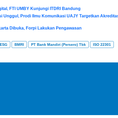
igital, FTI UMBY Kunjungi ITDRI Bandung
si Unggul, Prodi Ilmu Komunikasi UAJY Targetkan Akredita
arta Dibuka, Forpi Lakukan Pengawasan
ESG
BMRI
PT Bank Mandiri (Persero) Tbk
ISO 22301