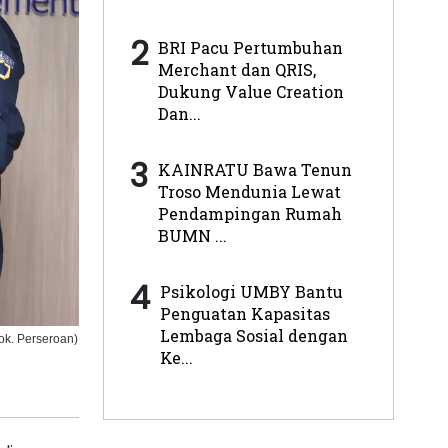
2
BRI Pacu Pertumbuhan
Merchant dan QRIS,
Dukung Value Creation
Dan...
3
KAINRATU Bawa Tenun
Troso Mendunia Lewat
Pendampingan Rumah
BUMN ...
4
Psikologi UMBY Bantu
Penguatan Kapasitas
Lembaga Sosial dengan
ok. Perseroan)
Ke...