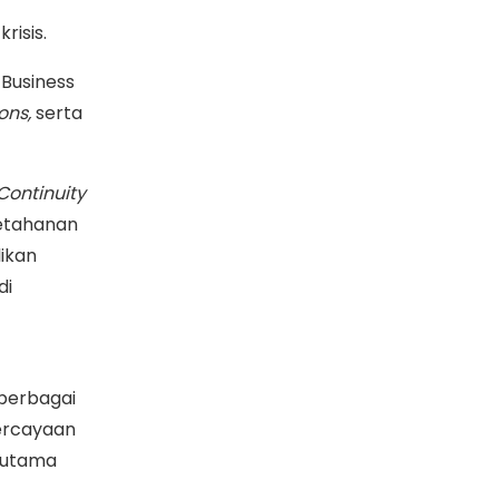
risis.
 Business
ons,
serta
Continuity
etahanan
ikan
di
berbagai
ercayaan
n utama