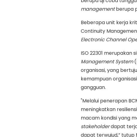
berupa uji coba tangga
management
berupa p
Beberapa unit kerja krit
Continuity Management,
Electronic Channel Ope
ISO 22301 merupakan s
Management System
(
organisasi, yang bert
kemampuan organisasi s
gangguan.
"Melalui penerapan BCM
meningkatkan resilien
macam kondisi yang m
stakeholder
dapat terja
dapat terwujud,” tutup