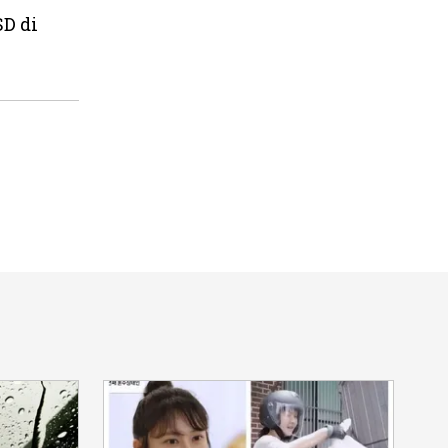
SD di
n