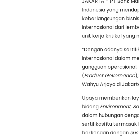
JAKARTA – PT Bank Man
Indonesia yang mendap
keberlangsungan bisni
internasional dari lemba
unit kerja kritikal yan
“Dengan adanya sertifi
internasional dalam me
gangguan operasional,
(
Product Governance
)
Wahyu Arjaya di Jakarta
Upaya memberikan layan
bidang
Environment, Soc
dalam hubungan denga
sertifikasi itu termasu
berkenaan dengan
sus