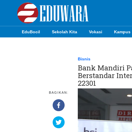
EduBocil
Sekolah Kita
Vokasi
Kampus
EduBocil
Sekolah Kita
Bisnis
Bank Mandiri P
Vokasi
Berstandar Inte
Kampus
22301
Idea
BAGIKAN:
Sains
EduDana