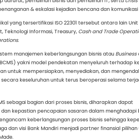
p darurat, pemulihan bisnis dan pemulihan IT, serta
crisis
enanganan & eskalasi kejadian bencana dan komunikasi k
ikal yang tersertifikasi ISO 22301 tersebut antara lain Unit
 Teknologi Informasi, Treasury,
Cash and Trade Operati
rations
.
istem manajemen keberlangsungan bisnis atau
Business 
BCMS) yakni model pendekatan menyeluruh terhadap k
ujuan untuk mempersiapkan, menyediakan, dan mengendal
ecara keseluruhan untuk terus beroperasi selama terja
S sebagai bagian dari proses bisnis, diharapkan dapat
si dan kepastian pencapaian sasaran dalam menghadapi 
engancam keberlangsungan proses bisnis sehingga kep
ga dan visi Bank Mandiri menjadi partner finansial piliha
 Made.