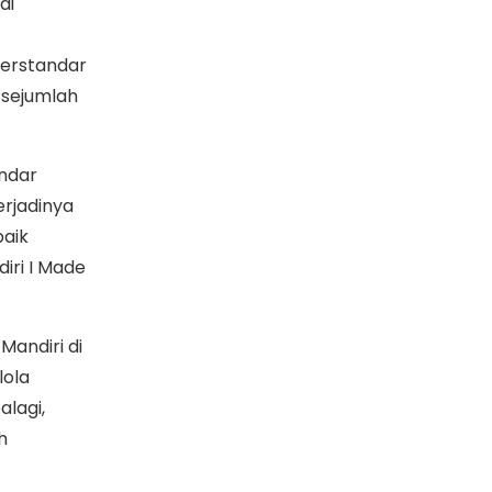
di
berstandar
k sejumlah
andar
erjadinya
baik
iri I Made
Mandiri di
lola
alagi,
h