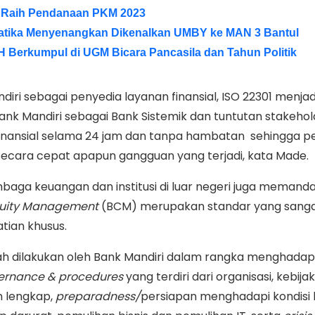
 Raih Pendanaan PKM 2023
atika Menyenangkan Dikenalkan UMBY ke MAN 3 Bantul
 Berkumpul di UGM Bicara Pancasila dan Tahun Politik
andiri sebagai penyedia layanan finansial, ISO 22301 menja
Bank Mandiri sebagai Bank Sistemik dan tuntutan stakehol
finansial selama 24 jam dan tanpa hambatan sehingga 
secara cepat apapun gangguan yang terjadi, kata Made.
aga keuangan dan institusi di luar negeri juga memand
nuity Management
(BCM) merupakan standar yang sangat
tian khusus.
h dilakukan oleh Bank Mandiri dalam rangka menghadapi
ernance & procedures
yang terdiri dari organisasi, kebija
n lengkap,
preparadness/
persiapan menghadapi kondisi