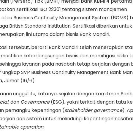
diri (Persero) Tbk (BMRI) menjadi bank KBMI 4 pertama 
atkan sertifikasi ISO 22301 tentang sistem manajemen
s atau Business Continuity Management System (BCMS) 
ga British Standard Institution. Sertifikasi diberikan untu
g merupakan lini utama dalam bisnis Bank Mandiri.
kasi tersebut, berarti Bank Mandiri telah menerapkan st
mastikan keberlangsungan bisnis dan memitigasi risiko t
 sehingga layanan pada nasabah tetap berjalan dengan 
,” ungkap SVP Business Continuity Management Bank Mand
, Jumat (16/6).
an unggul itu, katanya, sejalan dengan komitmen Bank 
ial,
dan
Governance
(ESG), yakni terkait dengan tata ke
n pemangku kepentingan (
stakeholder governance
). Ap
k bagian dari sistem untuk melindungi kepentingan nasaba
tainable operation
.