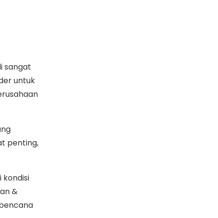
di sangat
der untuk
perusahaan
ang
 penting,
 kondisi
kan &
 bencana