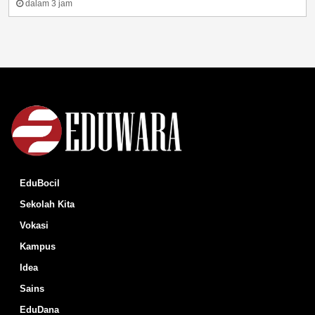
dalam 3 jam
EduBocil
Sekolah Kita
Vokasi
Kampus
Idea
Sains
EduDana