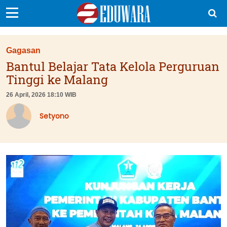
EduBocil
Gagasan
Sekolah Kita
Bantul Belajar Tata Kelola Perguruan
Tinggi ke Malang
Vokasi
26 April, 2026 18:10 WIB
Kampus
Setyono
Idea
Sains
EduDana
Ikuti Kami di: