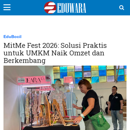
EduBocil
Sekolah Kita
EduBocil
MitMe Fest 2026: Solusi Praktis
Vokasi
untuk UMKM Naik Omzet dan
Kampus
Berkembang
Idea
Sains
EduDana
Ikuti Kami di: