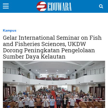
EduBocil
Sekolah Kita
Kampus
Gelar International Seminar on Fish
Vokasi
and Fisheries Sciences, UKDW
Kampus
Dorong Peningkatan Pengelolaan
Sumber Daya Kelautan
Idea
Sains
EduDana
Ikuti Kami di: