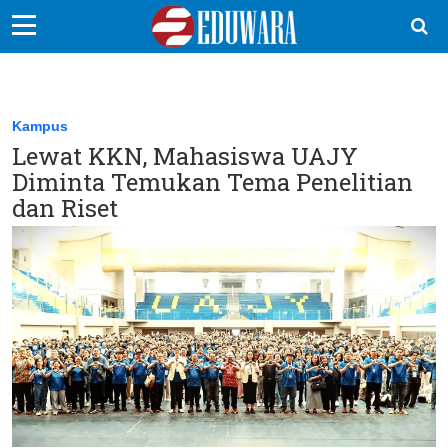
EduBocil
Sekolah Kita
Kampus
Lewat KKN, Mahasiswa UAJY
Vokasi
Diminta Temukan Tema Penelitian
Kampus
dan Riset
Idea
Sains
EduDana
Ikuti Kami di: