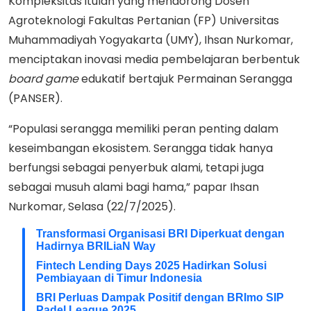
Kompleksitas itulah yang mendorong Dosen
Agroteknologi Fakultas Pertanian (FP) Universitas
Muhammadiyah Yogyakarta (UMY), Ihsan Nurkomar,
menciptakan inovasi media pembelajaran berbentuk
board game
edukatif bertajuk Permainan Serangga
(PANSER).
“Populasi serangga memiliki peran penting dalam
keseimbangan ekosistem. Serangga tidak hanya
berfungsi sebagai penyerbuk alami, tetapi juga
sebagai musuh alami bagi hama,” papar Ihsan
Nurkomar, Selasa (22/7/2025).
Transformasi Organisasi BRI Diperkuat dengan
Hadirnya BRILiaN Way
Fintech Lending Days 2025 Hadirkan Solusi
Pembiayaan di Timur Indonesia
BRI Perluas Dampak Positif dengan BRImo SIP
Padel League 2025