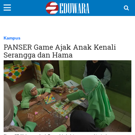
EduBocil
Sekolah Kita
Kampus
PANSER Game Ajak Anak Kenali
Vokasi
Serangga dan Hama
Kampus
Idea
Sains
EduDana
Ikuti Kami di: