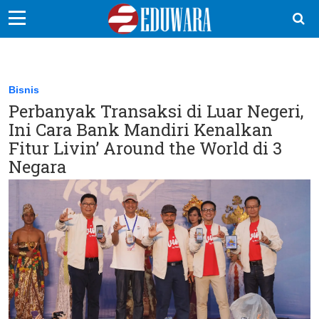
EduBocil
Sekolah Kita
Bisnis
Perbanyak Transaksi di Luar Negeri,
Vokasi
Ini Cara Bank Mandiri Kenalkan
Kampus
Fitur Livin’ Around the World di 3
Negara
Idea
Sains
EduDana
Ikuti Kami di: