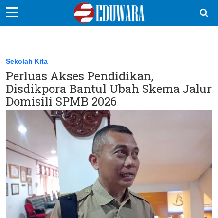
EduBocil
Sekolah Kita
Sekolah Kita
Perluas Akses Pendidikan,
Vokasi
Disdikpora Bantul Ubah Skema Jalur
Kampus
Domisili SPMB 2026
Idea
Sains
EduDana
Ikuti Kami di: